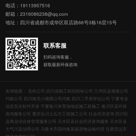
电话：19113957516
邮箱：2316086238@qq.com
地址：四川省成都市成华区双店路66号3栋16层15号
联系客服
扫码咨询客服，
获取最新环保咨询
友情链接：
造价公司.四川成都工程招投标公司
兰州区县规模公司
代账公司
四川南充小规模公司代账
四川二手房评估公司
宁夏专业
信息安全软件开发
宁夏银川体育场地设施工程施工
银川区县环保
咨询服务公司
重庆合川土石方工程施工公司
社会经济咨询
四川区
县商业综合体管理服务公司
天水区县社会经济咨询服务
天水区县
大气污染治理公司
乌鲁木齐国内集装箱货物运输代理
甘肃货运车