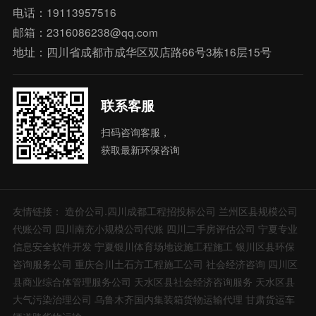
电话：19113957516
邮箱：2316086238@qq.com
地址：四川省成都市成华区双店路66号3栋16层15号
联系客服
扫码咨询客服，
获取最新环保咨询
友情链接：
造价公司.四川成都工程招投标公司
兰州区县规模公司
代账公司
四川南充小规模公司代账
四川二手房评估公司
宁夏专业
信息安全软件开发
宁夏银川体育场地设施工程施工
银川区县环保
咨询服务公司
重庆合川土石方工程施工公司
社会经济咨询
四川区
县商业综合体管理服务公司
天水区县社会经济咨询服务
天水区县
大气污染治理公司
乌鲁木齐国内集装箱货物运输代理
甘肃货运车